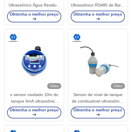
Ultrassônico Água Residual
Ultrassônico RS485 de Baixo
à Prova de Explosão em
Líquido Polipropileno IP67
Obtenha o melhor preço
Obtenha o melhor preço
Alumínio Fundido
Vídeo
Vídeo
o sensor nivelado 10m do
Sensor de nível de tanque
tanque 4mA ultrassônico
de combustível ultrassônico
abastece a água IP65
de 5m remoto sem contato
Obtenha o melhor preço
Obtenha o melhor preço
DC12V-36V
industrial