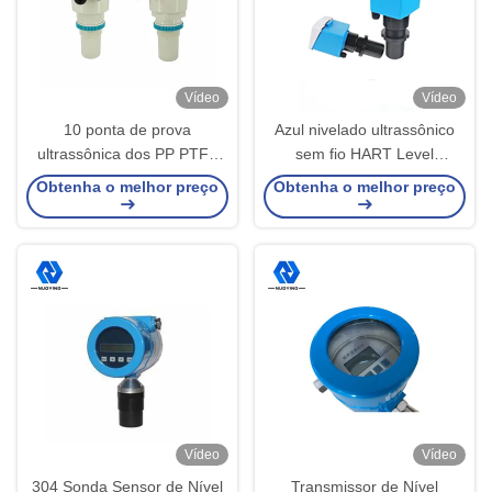
Vídeo
Vídeo
10 ponta de prova
Azul nivelado ultrassônico
ultrassônica dos PP PTFE
sem fio HART Level
do sensor nivelado de
Transmitter do transmissor
Obtenha o melhor preço
Obtenha o melhor preço
tanque de água do grau
20m do ABS
100KHz
Vídeo
Vídeo
304 Sonda Sensor de Nível
Transmissor de Nível