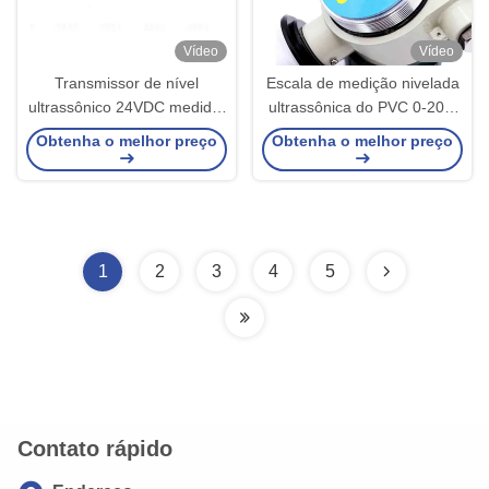
Vídeo
Vídeo
Transmissor de nível
Escala de medição nivelada
ultrassônico 24VDC medidor
ultrassônica do PVC 0-20m
de nível de tanque de água
dos PP do transmissor
Obtenha o melhor preço
Obtenha o melhor preço
ultrassônico PTFE
RS232
1
2
3
4
5
Contato rápido