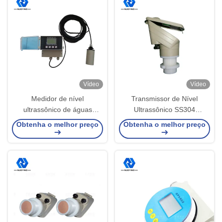
Vídeo
Vídeo
Medidor de nível
Transmissor de Nível
ultrassônico de águas
Ultrassônico SS304
residuais Medidor
Transmissor de Nível
Obtenha o melhor preço
Obtenha o melhor preço
ultrassônico de profundidade
Líquido 220VAC
de água dividido