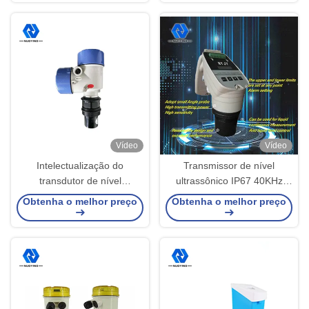
ultrassônico
Vídeo
Vídeo
Intelectualização do
Transmissor de nível
transdutor de nível
ultrassônico IP67 40KHz
ultrassônico IP65 com
100KHz sensor de nível
Obtenha o melhor preço
Obtenha o melhor preço
display LCD
ultrassônico para tanque de
água