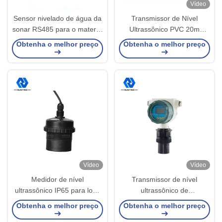
Vídeo
Sensor nivelado de água da
Transmissor de Nível
sonar RS485 para o material
Ultrassônico PVC 20m
contínuo
Medidor de Nível Líquido
Obtenha o melhor preço
Obtenha o melhor preço
Ultrassônico Alta Precisão
Vídeo
Vídeo
Medidor de nível
Transmissor de nível
ultrassônico IP65 para lodo
ultrassônico de
24 VCC livre de manutenção
monitoramento remoto Lake
Obtenha o melhor preço
Obtenha o melhor preço
Transmissor de nível de óleo