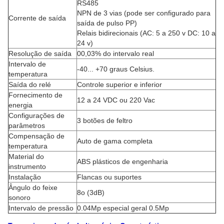
RS485
NPN de 3 vias (pode ser configurado para
Corrente de saída
saída de pulso PP)
Relais bidirecionais (AC: 5 a 250 v DC: 10 a
24 v)
Resolução de saída
00,03% do intervalo real
Intervalo de
-40... +70 graus Celsius.
temperatura
Saída do relé
Controle superior e inferior
Fornecimento de
12 a 24 VDC ou 220 Vac
energia
Configurações de
3 botões de feltro
parâmetros
Compensação de
Auto de gama completa
temperatura
Material do
ABS plásticos de engenharia
instrumento
Instalação
Flancas ou suportes
Ângulo do feixe
8o (3dB)
sonoro
Intervalo de pressão
0.04Mp especial geral 0.5Mp