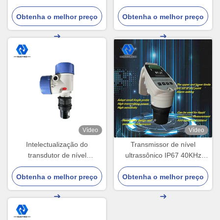
Medidor de Nível Líquido
monitoramento remoto Lake
Obtenha o melhor preço
Ultrassônico Alta Precisão
Transmissor de nível de óleo
Obtenha o melhor preço
ultrassônico
Vídeo
Vídeo
Intelectualização do
Transmissor de nível
transdutor de nível
ultrassônico IP67 40KHz
ultrassônico IP65 com
100KHz sensor de nível
Obtenha o melhor preço
display LCD
ultrassônico para tanque de
Obtenha o melhor preço
água