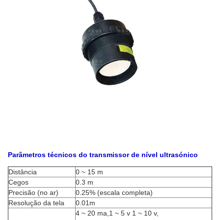
Parâmetros técnicos do transmissor de nível ultrasónico
Distância
0 ~ 15 m
Cegos
0.3 m
Precisão (no ar)
0.25% (escala completa)
Resolução da tela
0.01m
4 ~ 20 ma,1 ~ 5 v 1 ~ 10 v,