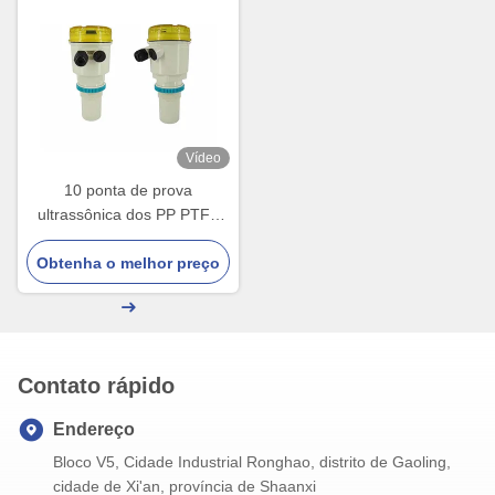
Vídeo
10 ponta de prova
ultrassônica dos PP PTFE
do sensor nivelado de
Obtenha o melhor preço
tanque de água do grau
100KHz
Contato rápido
Endereço
Bloco V5, Cidade Industrial Ronghao, distrito de Gaoling,
cidade de Xi'an, província de Shaanxi