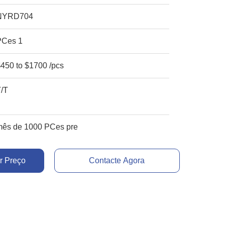
NYRD704
PCes 1
450 to $1700 /pcs
T/T
mês de 1000 PCes pre
r Preço
Contacte Agora