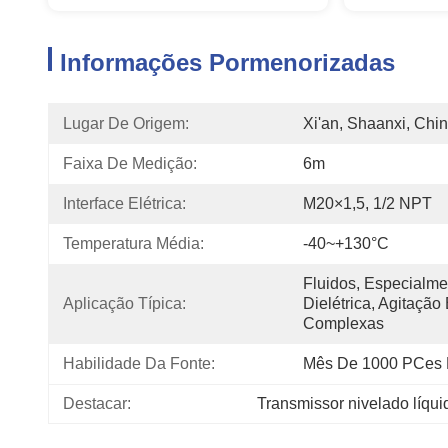
Informações Pormenorizadas
Lugar De Origem:
Xi'an, Shaanxi, Chi
Faixa De Medição:
6m
Interface Elétrica:
M20×1,5, 1/2 NPT
Temperatura Média:
-40~+130°C
Fluidos, Especialme
Aplicação Típica:
Dielétrica, Agitação
Complexas
Habilidade Da Fonte:
Mês De 1000 PCes 
Destacar:
Transmissor nivelado líqu