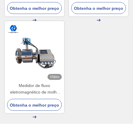
eletromagnético da ponta de
2,5Mpa 4Mpa 15mm a
Obtenha o melhor preço
prova da inserção do
Obtenha o melhor preço
800mm
medidor de fluxo 20Ma 300-
3000mm
Vídeo
Medidor de fluxo
eletromagnético de molho
de soja RS485 316L
Obtenha o melhor preço
interruptor de fluxo
eletromagnético