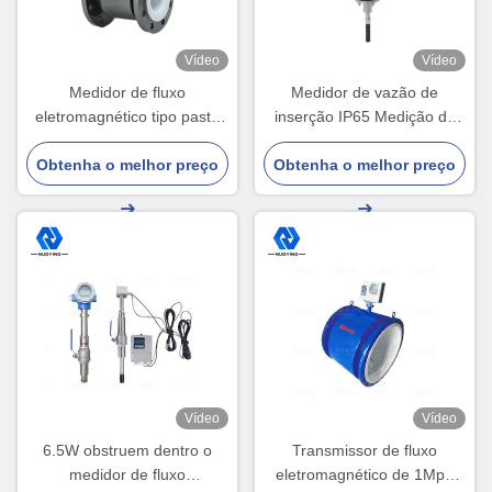
Vídeo
Vídeo
Medidor de fluxo
Medidor de vazão de
eletromagnético tipo pasta
inserção IP65 Medição de
24VDC transmissor de fluxo
água líquida corrosiva de
Obtenha o melhor preço
magnético
Obtenha o melhor preço
cimento
Vídeo
Vídeo
6.5W obstruem dentro o
Transmissor de fluxo
medidor de fluxo
eletromagnético de 1Mpa