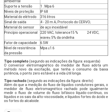
ambiental
Suporte a tensão
1 . Mpa 6
Níveis de proteção
IP 68
Material do elétrodo
316 litros
Sinal de saída
4 - 20 m A; Protocolo do CERVO;
Material do sensor
de aço inoxidável
Princípio operacional
220 VAC, tolerance15 % 24 VDC,
wave≤ 5% da ondinha
Fator de capacidade
6.5W
Nível de resistência
Mpa ≤1.6
da pressão
Tipo completo
(segundo as indicações da figura: esquerda)
O conversor eletromagnético do medidor de fluxo adota um
método novo da excitação, que tenha o consumo da baixa
potência, o ponto zero estável e a vida útil longa.
Tipo rachado
(segundo as indicações da figura: direito)
Além do que a medição do fluxo de líquidos condutores gerais, o
medidor de fluxo eletromagnético rachado pode igualmente
medir o fluxo de volume do fluxo bifásico líquido-contínuo, os
líquidos e os sais da alto-viscosidade, e líquidos fortes do ácido e
os fortes do alcaloide.