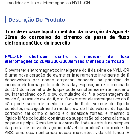
medidor de fluxo eletromagnético NYLL-CH
Descrição Do Produto
Tipo de encaixe líquido medidor da inserção da água 4-
20ma do corrosivo do cimento da pasta de fluxo
eletromagnético da inserção
NYLL-CH obstruem dentro o medidor de fluxo
eletromagnético 20Ma 300-3000mm resistentes à corrosão
O owmeter eletromagnético inteligente do ﬂ da série de
NYLL-CR
é uma nova geração de owmeter inteiramente inteligente do ﬂ
desenvolvido por nossa empresa baseada no princípio da
indução eletromagnética de Faraday.
Exposição retroiluminada
do LCD do nition alto de ﬁ, que pode simultaneamente indicar o
ow instantâneo do ﬂ, o ow cumulativo do ﬂ, a porcentagem do
ow do ﬂ, a taxa do ow do ﬂ, etc.
O owmeter eletromagnético do ﬂ
não pode somente medir o ow do ﬂ do volume do líquido
condutor, mas igualmente mede o ow do ﬂ do volume do líquido
corrosivo tal como o ácido e o alcaloide fortes, e mesmo o
líquido bifásico líquido-contínuo da suspensão tal como a lama, a
polpa e a polpa.
Resistente à corrosão toda a estrutura simples
da ponta de prova de aço inoxidável da produção do molde do
ABS, empresa, nenhumas peças moventes, vida útil longa.
É