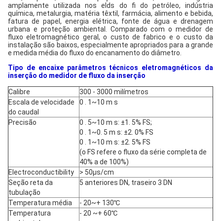
amplamente utilizada nos elds do ﬁ do petróleo, indústria
química, metalurgia, matéria têxtil, farmácia, alimento e bebida,
fatura de papel, energia elétrica, fonte de água e drenagem
urbana e proteção ambiental.
Comparado com o medidor de
fluxo eletromagnético geral, o custo de fabrico e o custo da
instalação são baixos, especialmente apropriados para a grande
e medida média do fluxo do encanamento do diâmetro.
Tipo de encaixe
parâmetros técnicos
eletromagnéticos da
inserção do medidor
de
fluxo
da
inserção
Calibre
300 - 3000 milímetros
Escala de velocidade
0 . 1~10 m s
do caudal
Precisão
0 . 5~10 m s: ±1. 5% FS;
0 . 1~0. 5 m s: ±2. 0% FS
0 . 1~10 m s: ±2. 5% FS
(o FS refere o fluxo da série completa de
40% a de 100%)
Electroconductibility
> 50μs/cm
Seção reta da
5 anteriores DN, traseiro 3 DN
tubulação
Temperatura média
- 20~+ 130℃
Temperatura
- 20 ~+ 60℃