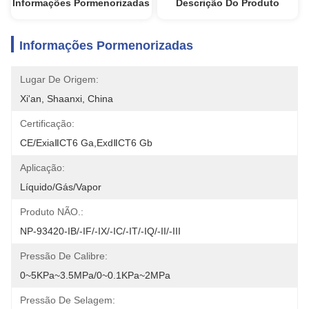
Informações Pormenorizadas
Descrição Do Produto
Informações Pormenorizadas
Lugar De Origem:
Xi'an, Shaanxi, China
Certificação:
CE/ExiaⅡCT6 Ga,ExdⅡCT6 Gb
Aplicação:
Líquido/gás/vapor
Produto NÃO.:
NP-93420-IB/-IF/-IX/-IC/-IT/-IQ/-II/-III
Pressão De Calibre:
0~5KPa~3.5MPa/0~0.1KPa~2MPa
Pressão De Selagem: