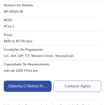
Número Do Modelo:
NP-93420-IB
MOQ:
PCes 1
Preço:
$450 to $1700 /pcs
Condições De Pagamento:
L/C, D/A, D/P, T/T, Western Union, MoneyGram
Capacidade De Abastecimento:
mês de 1000 PCes pre
Obtenha O Melhor Preço
Contacte Agora