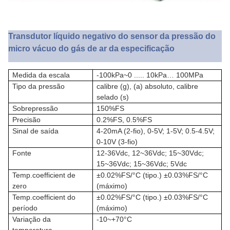
Transdutor líquido negativo do sensor da pressão do
micro vácuo do gás de ar da especificação
Medida da escala
-100kPa~0 ..... 10kPa… 100MPa
Tipo da pressão
calibre (g), (a) absoluto, calibre
selado (s)
Sobrepressão
150%FS
Precisão
0.2%FS, 0.5%FS
Sinal de saída
4-20mA (2-fio), 0-5V; 1-5V; 0.5-4.5V;
0-10V (3-fio)
Fonte
12-36Vdc, 12~36Vdc; 15~30Vdc;
15~36Vdc; 15~36Vdc; 5Vdc
Temp.coefficient de
±0.02%FS/°C (tipo.) ±0.03%FS/°C
zero
(máximo)
Temp.coefficient do
±0.02%FS/°C (tipo.) ±0.03%FS/°C
período
(máximo)
Variação da
-10~+70°C