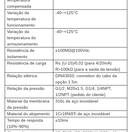
temperatura
compensada
Variação da
-40~+125°C
temperatura de
funcionamento
Variação da
-40~+125°C
temperatura do
armazenamento
Resistência de
≥100MΩ@100Vdc
isolamento
Resistência de carga
R≤ (U-15)/0,02 (para 4/20mA)
R>100kΩ (para a saída da tensão)
Relação elétrica
DIN43650, connetion do cabo da
opção 1.5m
Relação da pressão
G1/2, M20x1.5, G1/4, 1/4NPT,
1/2NPT (pedido do cliente)
Material da membrana
316L de aço inoxidável
da pressão
Material do alojamento
1Cr18Ni9Ti de aço inoxidável
Tempo de resposta
≤10ms
(10%~90%)