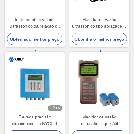
Instrumento nivelado
Medidor de vazão
ultrassônico da relação da
ultrassônico tipo abraçadeira
água da lama do
NYUF100W para medição
transmissor de 24VDC 1mm
Obtenha o melhor preço
Obtenha o melhor preço
de vazão e calor
Vídeo
Elevada precisão
Medidor de vazão
ultrassônica fixa NYCL do
ultrassônico portátil
medidor de fluxo da relação
NYUF100H para tubulações