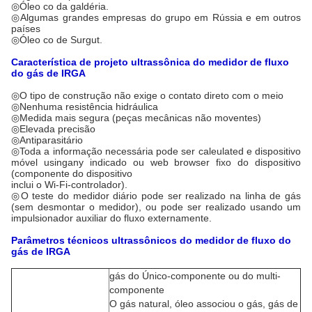
◎Óleo co da galdéria.
◎Algumas grandes empresas do grupo em Rússia e em outros
países
◎Óleo co de Surgut.
Característica de projeto ultrassônica do medidor de fluxo
do gás de IRGA
◎
O tipo de construção não exige o contato direto com o meio
◎Nenhuma resistência hidráulica
◎Medida mais segura (peças mecânicas não moventes)
◎Elevada precisão
◎Antiparasitário
◎Toda a informação necessária pode ser caleulated e dispositivo
móvel usingany indicado ou web browser fixo do dispositivo
(componente do dispositivo
inclui o Wi-Fi-controlador).
◎O teste do medidor diário pode ser realizado na linha de gás
(sem desmontar o medidor), ou pode ser realizado usando um
impulsionador auxiliar do fluxo externamente.
Parâmetros técnicos ultrassônicos do medidor de fluxo do
gás de IRGA
gás do Único-componente ou do multi-
componente
O gás natural, óleo associou o gás, gás de