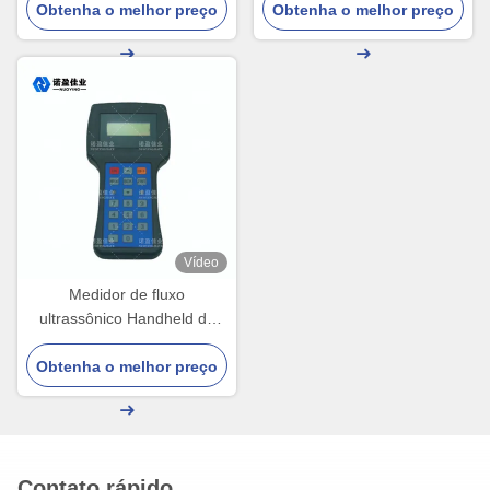
Obtenha o melhor preço
da vasta gama - 100G
Obtenha o melhor preço
DN32 a DN6000
Vídeo
Medidor de fluxo
ultrassônico Handheld de
pouco peso RS485 NYCL -
Obtenha o melhor preço
tipo 100A
Contato rápido