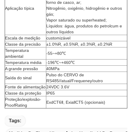
forno de casco, ar;
Aplicação típica
Nitrogênio, oxigênio, hidrogênio e outros
gás;
Vapor saturado ou superheated;
Líquidos: água, produtos do petrolcum e
outros líquidos
Escala de medição
customizável
Classe da precisão
±1.0%R, ±0.5%R, ±0.3%R, ±0.2%R
Temperatura
-55~+80℃
ambiental
Temperatura média
-196℃~+460℃
A grande pressão
40MPa
Pulso do CERVO de
Saída do sinal
RS485//atual/Frequeney/outro
Fonte de alimentação
24VDC 3.6V
Classe da proteção
IP65
Proteção/explosão-
ExdCT6Ⅱ, ExiallCT5 (opcionais)
ProofRating
Tags: