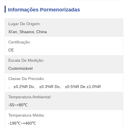
Informações Pormenorizadas
Lugar De Origem:
Xi'an, Shaanxi, China
Certificação:
CE
Escala De Medição:
Customizável
Classe Da Precisão:
、 ±0.2%R Do、 ±0.3%R Do、 ±0.5%R De ±1.0%R
Temperatura Ambiental:
-55~+80℃
Temperatura Média:
-196℃~+460℃