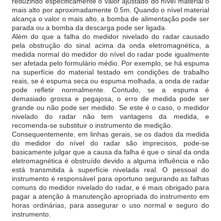
reduzindo especificamente o valor ajustado do nível material o
mais alto por aproximadamente 0.5m. Quando o nível material
alcança o valor o mais alto, a bomba de alimentação pode ser
parada ou a bomba da descarga pode ser ligada.
Além do que a falha do medidor nivelado do radar causado
pela obstrução do sinal acima da onda eletromagnética, a
medida normal do medidor do nível do radar pode igualmente
ser afetada pelo formulário médio. Por exemplo, se há espuma
na superfície do material testado em condições de trabalho
reais, se é espuma seca ou espuma molhada, a onda de radar
pode refletir normalmente. Contudo, se a espuma é
demasiado grossa e pegajosa, o erro de medida pode ser
grande ou não pode ser medido. Se este é o caso, o medidor
nivelado do radar não tem vantagens da medida, e
recomenda-se substituir o instrumento de medição.
Consequentemente, em linhas gerais, se os dados da medida
do medidor do nível do radar são imprecisos, pode-se
basicamente julgar que a causa da falha é que o sinal da onda
eletromagnética é obstruído devido a alguma influência e não
está transmitida à superfície nivelada real. O pessoal do
instrumento é responsável para oportuno segurando as falhas
comuns do medidor nivelado do radar, e é mais obrigado para
pagar a atenção à manutenção apropriada do instrumento em
horas ordinárias, para assegurar o uso normal e seguro do
instrumento.