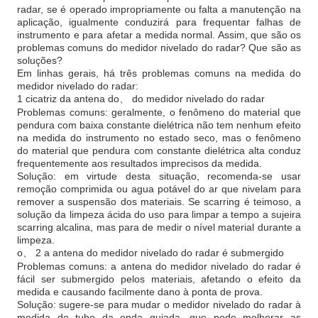
radar, se é operado impropriamente ou falta a manutenção na
aplicação, igualmente conduzirá para frequentar falhas de
instrumento e para afetar a medida normal. Assim, que são os
problemas comuns do medidor nivelado do radar? Que são as
soluções?
Em linhas gerais, há três problemas comuns na medida do
medidor nivelado do radar:
1 cicatriz da antena do、 do medidor nivelado do radar
Problemas comuns: geralmente, o fenômeno do material que
pendura com baixa constante dielétrica não tem nenhum efeito
na medida do instrumento no estado seco, mas o fenômeno
do material que pendura com constante dielétrica alta conduz
frequentemente aos resultados imprecisos da medida.
Solução: em virtude desta situação, recomenda-se usar
remoção comprimida ou agua potável do ar que nivelam para
remover a suspensão dos materiais. Se scarring é teimoso, a
solução da limpeza ácida do uso para limpar a tempo a sujeira
scarring alcalina, mas para de medir o nível material durante a
limpeza.
o、 2 a antena do medidor nivelado do radar é submergido
Problemas comuns: a antena do medidor nivelado do radar é
fácil ser submergido pelos materiais, afetando o efeito da
medida e causando facilmente dano à ponta de prova.
Solução: sugere-se para mudar o medidor nivelado do radar à
medida do tubo da onda guiada, que pode melhorar as