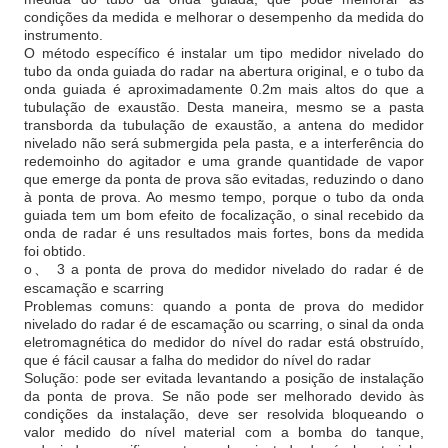
condições da medida e melhorar o desempenho da medida do
instrumento.
O método específico é instalar um tipo medidor nivelado do
tubo da onda guiada do radar na abertura original, e o tubo da
onda guiada é aproximadamente 0.2m mais altos do que a
tubulação de exaustão. Desta maneira, mesmo se a pasta
transborda da tubulação de exaustão, a antena do medidor
nivelado não será submergida pela pasta, e a interferência do
redemoinho do agitador e uma grande quantidade de vapor
que emerge da ponta de prova são evitadas, reduzindo o dano
à ponta de prova. Ao mesmo tempo, porque o tubo da onda
guiada tem um bom efeito de focalização, o sinal recebido da
onda de radar é uns resultados mais fortes, bons da medida
foi obtido.
o、 3 a ponta de prova do medidor nivelado do radar é de
escamação e scarring
Problemas comuns: quando a ponta de prova do medidor
nivelado do radar é de escamação ou scarring, o sinal da onda
eletromagnética do medidor do nível do radar está obstruído,
que é fácil causar a falha do medidor do nível do radar
Solução: pode ser evitada levantando a posição de instalação
da ponta de prova. Se não pode ser melhorado devido às
condições da instalação, deve ser resolvida bloqueando o
valor medido do nível material com a bomba do tanque,